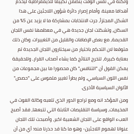
ولكنه في نفس الوقت يتضمن تكييفا للديمقراطية ليخدم
أهدافا معينة. وأمام إصرار دائرة شؤون اللاجئين على هذا
الشكل المجتزأ، جرت الانتخابات بمشاركة ما لا يزيد عن 5% من
السكان، وتشكلت لجان جديدة هي في معظمها نفس اللجان
القديمة، مع بعض الإضافات والقليل من التغييرات. وكان ذلك
متوقعا لان التحكم باختيار من سيختارون اللجان الجديدة تم
بعناية كبيرة، لتخرج النتائج كما يشاء أصحاب القرارـ وللحقيقة
يمكن القول أن "التنافس" كان محصورا ما بين مجموعات من
نفس اللون السياسي، ولم يطرأ تغيير ملموس على "حصص"
الألوان السياسية الأخرى.
ومن المؤكد انه ومع تراجع الدور الذي تلعبه وكالة الغوث في
المخيمات، وسياسة التقليصات الثابتة التي تتبعها، فقد أصبح
العبء الواقع على اللجان الشعبية اكبر، وأصبحت تلك اللجان
عنوانا لهموم اللاجئين- وهو ما كنا قد حذرنا منه؛ أي من أن