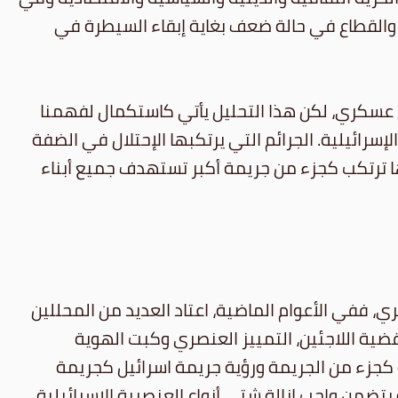
والقطاع في حالة ضعف بغاية إبقاء السيطرة في
لال عسكري، لكن هذا التحليل يأتي كاستكمال لفهمنا
رائيلية. الجرائم التي يرتكبها الإحتلال في الضفة
ا ترتكب كجزء من جريمة أكبر تستهدف جميع أبناء
، ففي الأعوام الماضية، اعتاد العديد من المحللين
ضية اللاجئين، التمييز العنصري وكبت الهوية
ة كجزء من الجريمة ورؤية جريمة اسرائيل كجريمة
تضمن واجب إزالة شتى أنواع العنصرية الإسرائيلية