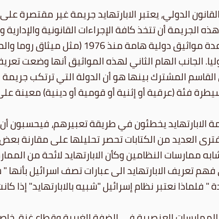
انون الدولي، يعتبر الابارتهايد جريمة غير مقتصرة على 
ذه الجريمة أن تتخذ كافة الإجراءات القانونية والإداري
ومحاكمة الجناة، حتى تنتهي ارتكاب الجريمة. اعتب
وليا. الجانب الهام الثاني لهذه المواثيق أنها وضعت تعر
لقاسم المشترك بينها هو أن الدولة التي ترتكب جريمة ا
يطرة فئة (عرقية أو إثنية أو قومية أو دينية) معينة على
ة الابارتهايد يخطئون في طريقة تعبيرهم، فيحسبون أن عب
رى العديد من الكتابات تحصر تحليلها على مقارنة بعض 
به ممارسات النظامين وكأن الابارتهايد لائحة من الممار
م تعريف الابارتهايد الى عبارات تصف اسرائيل بأنها " شبي
 " فلماذا نعتبر نظام إسرائيل "شبيه بالابارتهايد" إذا كا
ي الممارسات العنصرية في الضفة الغربية وقطاع غزة، خا