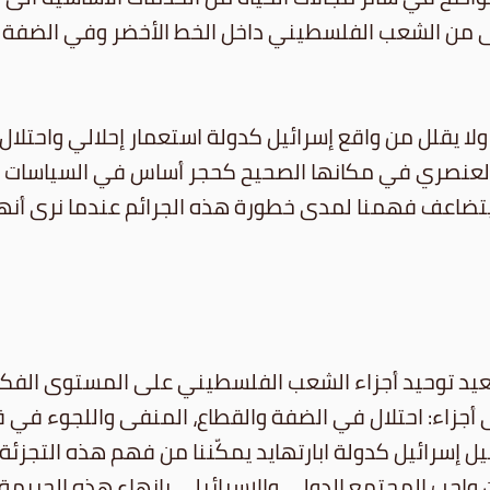
قى من الشعب الفلسطيني داخل الخط الأخضر وفي الضفة 
ل ولا يقلل من واقع إسرائيل كدولة استعمار إحلالي واحت
العنصري في مكانها الصحيح كحجر أساس في السياسات الإس
ويتضاعف فهمنا لمدى خطورة هذه الجرائم عندما نرى أنه
يعيد توحيد أجزاء الشعب الفلسطيني على المستوى الفكري
أجزاء: احتلال في الضفة والقطاع، المنفى واللجوء في ق
يل إسرائيل كدولة ابارتهايد يمكّننا من فهم هذه التجزئ
اجب المجتمع الدولي والإسرائيلي بإنهاء هذه الجريمة ي