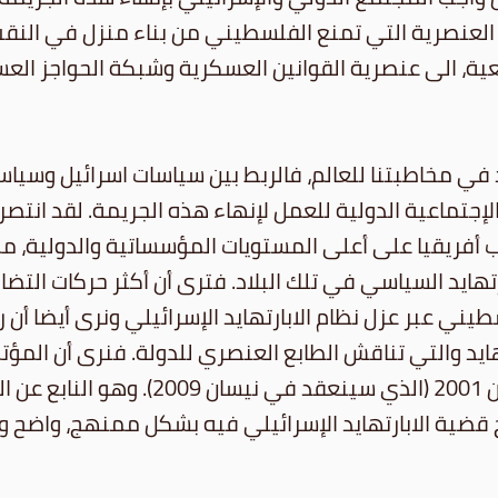
لعنصرية التي تمنع الفلسطيني من بناء منزل في النقب 
ية، الى عنصرية القوانين العسكرية وشبكة الحواجز الع
 في مخاطبتنا للعالم، فالربط بين سياسات اسرائيل وسياسا
الإجتماعية الدولية للعمل لإنهاء هذه الجريمة. لقد ان
فريقيا على أعلى المستويات المؤسساتية والدولية، م
بارتهايد السياسي في تلك البلاد. فترى أن أكثر حركات 
ني عبر عزل نظام الابارتهايد الإسرائيلي ونرى أيضا أن ر
ايد والتي تناقش الطابع العنصري للدولة. فنرى أن المؤت
السنين الأخيرة هو مؤتمر مراجعة مقررات 
ضية الابارتهايد الإسرائيلي فيه بشكل ممنهج، واضح 