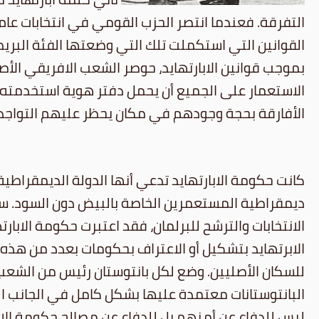
القوانين التي استكملت تلك التي وضعتها الفئة البريطان
الاستعمار على الجميع أن يحمل دفتر هوية استخدمته قو
الأفارقة بحجة وجودهم في مكان يحظر عليهم التواجد ف
كانت حكومة الابارتهايد تدعي أنها الدولة الديمقراطي
ديمقراطية المستعمرين الخاصة بالبيض دون السود. س
الانتخابات والترشح للبرلمان، فقد اعتبرت حكومة الا
للسكان الأصليين. وضع لكل بانتوستان رئيس من الشعب
البانتوستانات معتمدة عليها بشكل كامل في الجانب الم
ليس للدفاع عن أمنهم بل للدفاع عن مصالح حكومة الاب