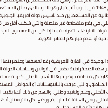
التفرقة. فعندما انتصر الحزب القومي في انتخابات عام 1948 في جنوب أفريقيا
ية من المستعمرين منذ تأسيس دولة أفريقيا الجنوبية عام 0
ات الابارتهايد لتعرف فيما إذا كان من المسموح للفرد أ
يه أو لعدم حيازتهم لدفاتر الهوية.
ة الوحيدة في القارة الأفريقية رغم تعسفها وعنصريتها ا
ر هذه الديمقراطية يكمن في قوانين وسياسات الدولة ا
بارتهايد كل منطقة حوصر فيها الشعب الأصلي كدولة مستقل
 الأصلي وعلم ونشيد وطني، والاهم من ذلك أنها بقيت ا
الي، وفي العلاقات الخارجية، ووضع لكل بانتوستان أجهزة
ارتهايد وأمن المستوطنين.