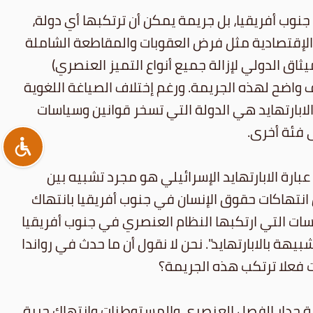
جنوب أفريقيا، بل جريمة يمكن أن ترتكبها أي دولة،
ة والإقتصادية مثل فرض العقوبات والمقاطعة الشاملة
رت عدة مواثيق دولية هامة منذ 1976 (مثل ميثاق روما والميثاق الدولي لإزالة جميع أنواع التميز العنصري)
يف واضح لهذه الجريمة. ورغم إختلاف الصياغة اللغوية
لابارتهايد هي الدولة التي تسخر قوانين وسياسات
 فئة أخرى.
ارة الابارتهايد الإسرائيلي هو مجرد تشبيه بين
انتهاكات حقوق الإنسان في جنوب أفريقيا بانتهاك
سات التي ارتكبها النظام العنصري في جنوب أفريقيا
هة بالابارتهايد". نحن لا نقول أن ما حدث في رواندا
نت فعلا ترتكب هذه الجريمة؟
صة جدار الفصل العنصري والمستوطنات وانتهاك حرية