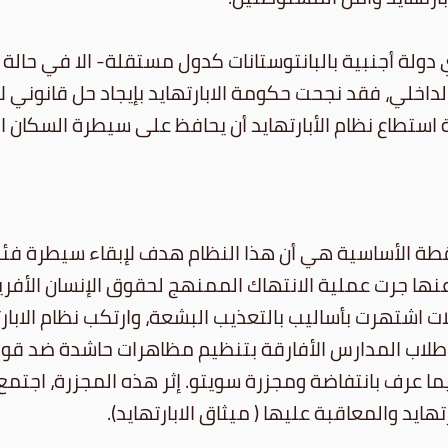
 دولة أجنبية بالبانتوستانات كدول مستقلة- الا في حالة
استطاع نظام الأبارتهايد أن يحافظ على سيطرة السكان ا
 النقطة الأساسية هي أن هذا النظام هدف لإبقاء سيطرة ف
نها جرت عملية الانتهاك الممنهج لحقوق الإنسان الأفري
شتهرت بأساليب بالتعذيب البشعة، وارتكب نظام الابارته
ام طلاب المدارس الأفارقة بتنظيم مظاهرات حاشدة ضد قوان
5 وإصابة ما يزيد عن1000 متظاهر فيما عرف بانتفاضة ومجزرة سويتو. إثر هذه
تهايد والمعاقبة عليها ( ميثاق الابارتهايد).