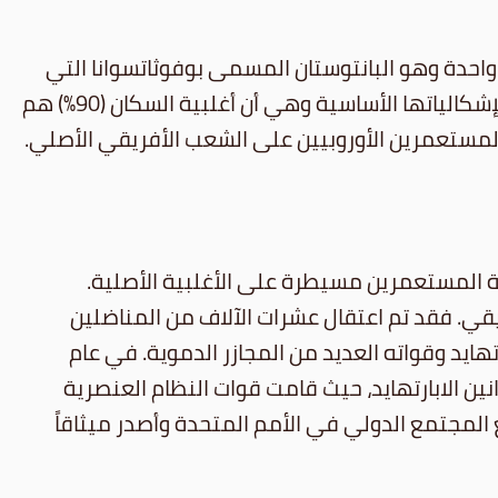
 واحدة وهو البانتوستان المسمى بوفوثاتسوانا التي
فتحت سفارة لها في مدينة تل أبيب. أما على الصعيد الداخلي، فقد نجحت حكومة الابارتهايد بإيجاد حل قانوني لإشكالياتها الأساسية وهي أن أغلبية السكان (90%) هم
لمستعمرين الأوروبيين على الشعب الأفريقي الأصلي.
ئة المستعمرين مسيطرة على الأغلبية الأصلية.
قي. فقد تم اعتقال عشرات الآلاف من المناضلين
ايد وقواته العديد من المجازر الدموية. في عام
ين الابارتهايد، حيث قامت قوات النظام العنصرية
 المجزرة، اجتمع المجتمع الدولي في الأمم المتحدة وأصدر ميثاقاً