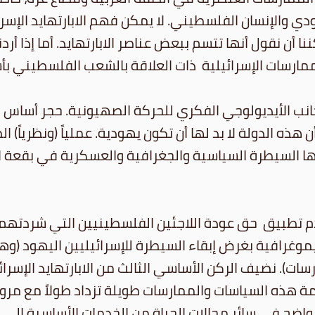
هودي والإنسان الفلسطيني. لا يمكن فهم الابارتهايد الإ
ن نقول أنها تتسم ببعض عناصر الابارتهايد. أما إذا أردنا
مارسات الإسرائيلية ذات العلاقة بالشعب الفلسطيني بأ
الجانب الأيديولوجي الفكري للحركة الصهيونية. حجر أساس
هذه الدولة لا بد لها أن تكون يهودية. عملياً (ونظرياً)
لها السيطرة السياسية والجغرافية والعسكرية في بقعة ال
عدم تطبيق حق عودة اللاجئين الفلسطينيين التي شردتهم 
موغرافية بغرض إبقاء السيطرة للإسرائيليين اليهود (وه
رسات). نضيف الركن الأساسي الثالث من الابارتهايد الإ
ة هذه السياسات والممارسات طويلة تزداد طولاً مع مرو
واضح في سائر مجالات الحياة من الخدمات الأساسية الى ا