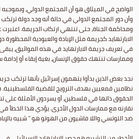
الواضح في الميثاق هو أن المجتمع الدولي، وبموجبه الق
وأن دور المجتمع الدولي في حالة أنه وجد دولة ترتكب ه
الابارتهايد كجريمة مثل الإبادة والعبودية المحظورة د
في تعريف جريمة الابارتهايد في هذه المواثيق، يبقى ا
وممارسات تنتهك حقوق الإنسان، بغية إبقاء أو إدامة س
نجد بعض الذين بدأوا يتهمون إسرائيل بأنها ترتكب جريم
نظامين قمعيين بهدف الترويج للقضية الفلسطينية. فت
الحقوق ذاتها في فلسطين، أو يسردون الأمثلة على تشا
نقارنه مع ممارسات الدول الأخرى. يؤدي هذا الخطأ في فه
ضد التوتسي واللا فاشيون من الهوتو هو " شبيه بالإبادة
الأخطر من التشبيه هو حصر الابارتهايد الإسرائيلي ف