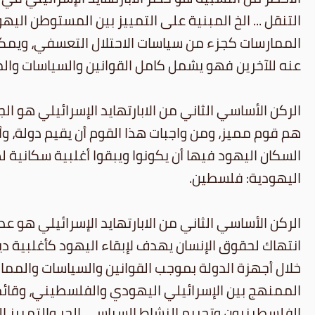
التنقل ... الخ المبنية على التمييز بين المستوطن الي
الممارسات كجزء من سياسات الاحتلال التعسفي، ويمكننا أ
عنه للآخرين فهو يشمل كامل القوانين والسياسات والم
الركن الأساسي الثاني من الابارتهايد الإسرائيلي هو 
هم قوم مميز، ومن واجبات هذا القوم أن يقيم دولة، وأن 
السكان اليهود فيها أن يكونوا ويبقوا أغلبية سكانية 
اليهودية: فلسطين.
الركن الأساسي الثاني من الابارتهايد الإسرائيلي هو 
انتهاك لحقوق الإنسان يهدف لإبقاء اليهود كأغلبية دي
خلال أجهزة الدولة بموجب القوانين والسياسات والمما
الممنهج بين الإسرائيلي اليهودي والفلسطيني، وقائم
الفلسطينيون وتجريم النشاط السياسي الحر والتمييز ال