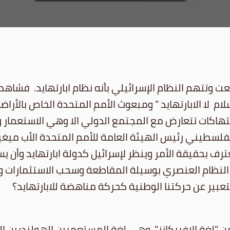
ت وتتهم النظام الإسرائيلي بأنه نظام ابارتهايد. فشاهدن
لام لا الابارتهايد " ومبعوث الأمم المتحدة الخاص بالأر
نتهاكات تتعارض مع المجتمع الدولي الا وهي الاستعمار وا
فلسطيني رئيس الهيئة العامة للأمم المتحدة الأب ميغي
ترف بحقيقة الأمر وينظر لإسرائيل كدولة ابارتهايد وأن 
النظام العنصري بوسيلة المقاطعة وسحب الاستثمارات وو
تعبير عن حركتنا الوطنية كحركة مناهضة للابارتهايد؟
من "لغة الافريكانز"، وهي لغة المستعمرين الهولنديين ا