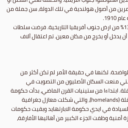
، وهو الحزب الذي يمثل المستعمرين من أصول هولندية في تلك الدولة، سن جملة من
191.
بموجب قوانين الابارتهايد، حوصر الشعب الافريقي الأصلي في بقع متقطعة غير متصلة والتي شكلت أقل من 13% من ارض جنوب أفريقيا التاريخية. فرضت سلطات
ن يدخل أو يخرج من مكان معين. تم اعتقال آلاف
لواضحة. لكنها في حقيقة الأمر لم تكن أكثر من
لتي منعت السكان الأصليون من التصويت في
ة. ابتداءا من ستينيات القرن الماضي، بدأت حكومة
الابرتهايد بتشكيل أو الاعتراف بحكومات بعدد من هذه المناطق، والتي عرفت بالبانتوستانات أو المواطن المستقلة (homelands)، والتي شكلت معازل جغرافية
لسيادة في ايدي حكومة الابارتهايد وبقيت حكومات
 أمنية وظفت الجزء الكبير من أهاليها الأفارقة،