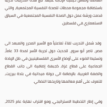
الشائعة ونقاش كيفية الإجابة عليها. تبع هذه التدريبات تدريباً
باستضافة مجموعة محطات للصحة النفسية المجتمعية، والتي
قدمت ورشة عمل حول الصحة النفسية المجتمعية في السياق
الاستعماري في فلسطين.
وقد شمل التدريب لقاءً تفاعلياً مع الأسير المحرر والمبعد الى
مصر، ناصر أبو سرور، للحديث حول تجربة الأسر لمدة 33 عاماً،
وتسليط الضوء على أوضاع الأسرى الفلسطينيين في ظل الإبادة
الجماعية على قطاع غزة، كجبهة إضافية الى جانب القطاع
والضفة الغربية. بالإضافة الى جولة ميدانية في بلدة بيرزيت،
للتعرف على أهم معالمها وتاريخها النضالي.
وفي إطار التخطيط الاستراتيجي، ومع اقتراب نهاية عام 2025،