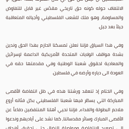
الالتفاف حوله كونه حق تاريخي مقدّس غير قابل للتفاوض
والمساومة، وهو ملك للشعب الفلسطيني وأجياله المتعاقبة
جيلاً بعد جيل.
وفي هذا السياق فإننا نعلن تمسكنا الحازم بهذا الحق وندين
بشدة مواقف الولايات المتحدة الأمريكية الداعمة لإسرائيل
والمعادية لحقوق شعبنا الوطنية وفي مقدمتها حقه في
العودة الى دياره وأرضه في فلسطين.
وفي الختام إذ تنعقد ورشتنا هذه في ظل انتفاضة الأقصى
المباركة التي يسطّر فيها شعبنا الفلسطيني بكل فئاته أروع
ملاحم البطولة والفداء، فإننا نحيي أهلنا المنتفضين دفاعاً عن
الأقصى المبارك وسائر مقدساتنا، كما نشد على أياديهم وندعوا
الى تصعيد الإنتفاضة ومواصلة النضال حتى تحقيق أهداف