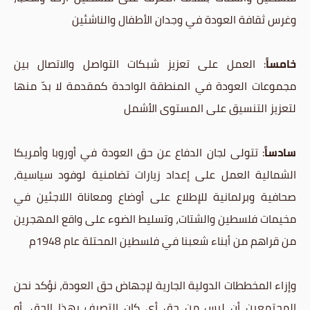
وغرس ثقافة العودة في وجدان الأطفال والناشئين
خامساً
: العمل على تعزيز شبكات التواصل والاتصال بين
مجموعات العودة في المنطقة الواحدة كمقدمة لا بدّ منها
لتعزيز التنسيق على المستوى الأشمل
سادساً
: تتولى لجان الدفاع عن حق العودة في أوروبا وأمريكا
الشمالية العمل على إعداد زيارات تضامنية لوفود سياسية،
صحافية وبرلمانية للإطلاع على أوضاع ومعاناة اللاجئين في
مخيمات فلسطين والشتات، وتسليط الضوء على واقع المهجرين
من قراهم من أبناء شعبنا في فلسطين المحتلة عام 1948م
وإزاء المخططات الدولية الجارية لإجهاض حق العودة، نؤكد نحن
المجتمعين أن ليس من حق أي كان التصرف بهذا الحق، أو