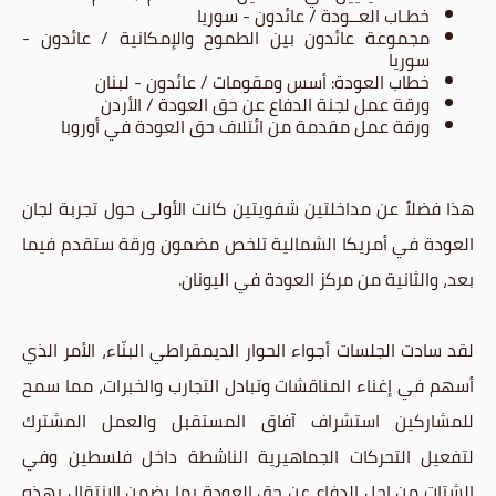
خطـاب العــودة / عائدون - سوريا
مجموعة عائدون بين الطموح والإمكانية / عائدون -
سوريا
خطاب العودة: أسس ومقومات / عائدون - لبنان
ورقة عمل لجنة الدفاع عن حق العودة / الأردن
ورقة عمل مقدمة من ائتلاف حق العودة في أوروبا
هذا فضلاً عن مداخلتين شفويتين كانت الأولى حول تجربة لجان
العودة في أمريكا الشمالية تلخص مضمون ورقة ستقدم فيما
بعد، والثانية من مركز العودة في اليونان.
لقد سادت الجلسات أجواء الحوار الديمقراطي البنّاء، الأمر الذي
أسهم في إغناء المناقشات وتبادل التجارب والخبرات، مما سمح
للمشاركين استشراف آفاق المستقبل والعمل المشترك
لتفعيل التحركات الجماهيرية الناشطة داخل فلسطين وفي
الشتات من اجل الدفاع عن حق العودة بما يضمن الانتقال بهذه