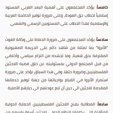
خامساً
: يؤكد المجتمعون على أهمية البعد العربي المسنود
إسلامياً لخطاب حق العودة، وعلى ضرورة توفير الحاضنة العربية
والإسلامية لهذا الخطاب على المستويين الرسمي والشعبي
سادساً
: يؤكد المجتمعون على ضرورة الحفاظ على وكالة الغوث
"الأنروا" بما تمثله من شاهد دائم على الجريمة الصهيونية
المقترفة بحق شعبنا، وما تجسّده من التزام سياسي وأخلاقي
من قبل المجتمع الدولي بمسئوليته عن خلق قضية اللاجئين
الفلسطينيين وضرورة حلها. وفي هذا السياق نؤكد على ضرورة
استمرار الأنروا في القيام بواجباتها من جهة توفير خدماتها
المقدمة للاجئين الى حين أن تتم عودتهم الى ديارهم الأصلية
سابعاً
: المطالبة بمنح اللاجئين الفلسطينيين الحماية الدولية
المؤقتة التي يكفلها النظام الدولي للاجئين أسوة بغيرهم من