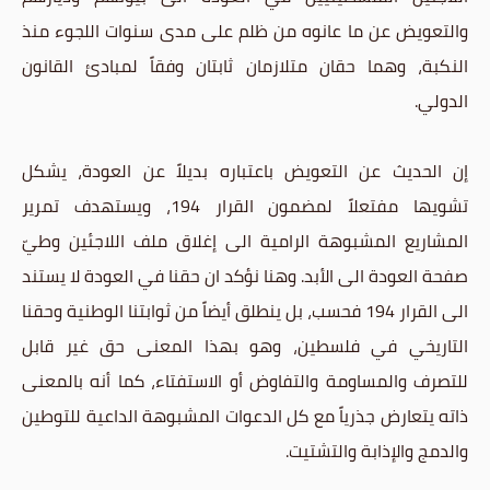
والتعويض عن ما عانوه من ظلم على مدى سنوات اللجوء منذ
النكبة، وهما حقان متلازمان ثابتان وفقاً لمبادئ القانون
الدولي.
إن الحديث عن التعويض باعتباره بديلاً عن العودة، يشكل
تشويها مفتعلاً لمضمون القرار 194، ويستهدف تمرير
المشاريع المشبوهة الرامية الى إغلاق ملف اللاجئين وطيّ
صفحة العودة الى الأبد. وهنا نؤكد ان حقنا في العودة لا يستند
الى القرار 194 فحسب، بل ينطلق أيضاً من ثوابتنا الوطنية وحقنا
التاريخي في فلسطين، وهو بهذا المعنى حق غير قابل
للتصرف والمساومة والتفاوض أو الاستفتاء، كما أنه بالمعنى
ذاته يتعارض جذرياً مع كل الدعوات المشبوهة الداعية للتوطين
والدمج والإذابة والتشتيت.